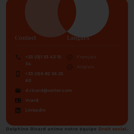
Contact
Langues
+33 (0)1 53 43 15
Français
34
Anglais
+33 (0)6 82 36 25
60
d.ricard@vatier.com
Vcard
Linkedin
Delphine Ricard anime notre équipe
Droit social
.