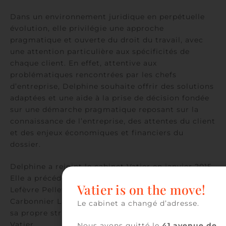
Dans un environnement juridique en perpétuelle
évolution, elle privilégie une approche
pragmatique et ouverte du droit du travail, avec
une attention particulière aux spécificités de
chaque client. En effet, attentive aux
problématiques rencontrées par les chefs
d’entreprise, Delphine souhaite offrir des solutions
adaptées et une aide à la prise de décision fondée
sur une démarche pragmatique reposant sur la
connaissance de l’entreprise, des attentes du client
et des enjeux économiques et financiers du
dossier.
Delphine a rejoint le cabinet Vatier en janvier 2015.
Elle a précédemment exercé au sein des cabinets
Vatier is on the move!
Lefèvre Pelletier & Associés, Alérion ou encore
Carbonnier Lamaze Rasle & Associés et avait fondé
Le cabinet a changé d’adresse.
sa propre structure RMDA avant de rejoindre
Vatier.
Nous avons quitté le
41 avenue de