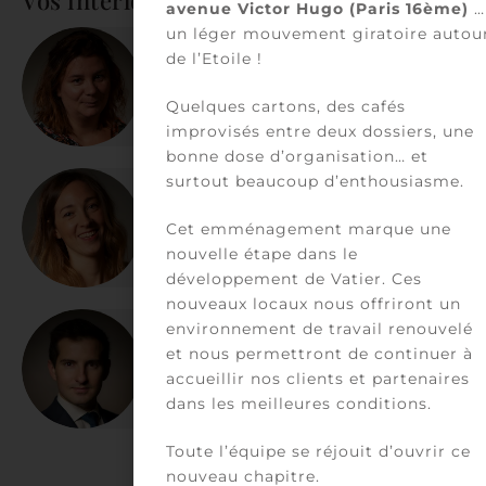
Vos interlocuteurs
avenue Victor Hugo (Paris 16ème)
…
un léger mouvement giratoire autou
de l’Etoile !
Delphine Ricard
arrow_forward
Associée
Quelques cartons, des cafés
improvisés entre deux dossiers, une
bonne dose d’organisation… et
surtout beaucoup d’enthousiasme.
Sophie Gabaron
arrow_forward
Cet emménagement marque une
Counsel
nouvelle étape dans le
développement de Vatier. Ces
nouveaux locaux nous offriront un
environnement de travail renouvelé
Athanase Richard
et nous permettront de continuer à
arrow_forward
accueillir nos clients et partenaires
Collaborateur
dans les meilleures conditions.
Toute l’équipe se réjouit d’ouvrir ce
nouveau chapitre.