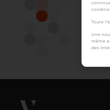
continue
No
conditio
en
Toute l’
Va
pl
Une nouv
ac
même en
et
des inté