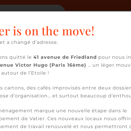
er is on the move!
et a changé d’adresse.
e la confiance naît l’au
ns quitté le
41 avenue de Friedland
pour nous in
tier c’est une histoire, une histoire de plus de 40 a
venue Victor Hugo (Paris 16ème)
… un léger mou
ute nouvelle aventure née d’une restructuration 
 autour de l’Etoile !
 volonté d’affirmer la transversalité de nos experti
 cartons, des cafés improvisés entre deux dossier
ients, des offres pluridisciplinaires et complémenta
ose d’organisation… et surtout beaucoup d’entho
 volonté d’ancrer notre positionnement internation
énagement marque une nouvelle étape dans le
association au cabinet des équipes de ASTINE, Chri
ement de Vatier. Ces nouveaux locaux nous offri
veloppement des activités auprès de clients étran
ement de travail renouvelé et nous permettront 