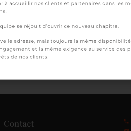
r à accueillir nos clients et partenaires dans les m
us sommes des avocats partenaires de nos clients
ns.
 anticipant toujours les mutations juridiques rapid
équipe se réjouit d’ouvrir ce nouveau chapitre.
tier est aujourd’hui une marque. Une marque franç
an international. Une marque indépendante qui po
elle adresse, mais toujours la même disponibilité,
tion. Une marque qui poursuit son histoire avec se
gagement et la même exigence au service des pr
 de l’audace.
rêts de nos clients.
Contact