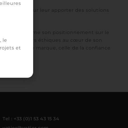
eilleures
, engagés pour leur apporter des solutions
es.
aise qui affirme son positionnement sur le
rte les valeurs éthiques au cœur de son
 le
s clients. Une marque, celle de la confiance
ojets et
Tel : +33 (0)1 53 43 15 34
vatier@vatier.com