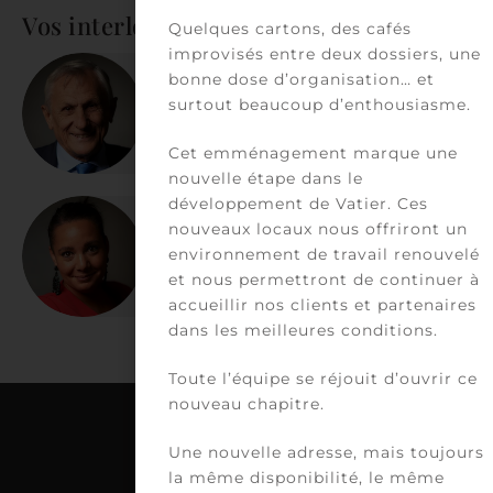
Vos interlocuteurs
Quelques cartons, des cafés
improvisés entre deux dossiers, une
bonne dose d’organisation… et
Bernard Vatier
surtout beaucoup d’enthousiasme.
arrow_forward
Associé
Cet emménagement marque une
nouvelle étape dans le
développement de Vatier. Ces
nouveaux locaux nous offriront un
Delphine Jaafar
arrow_forward
environnement de travail renouvelé
Associée
et nous permettront de continuer à
accueillir nos clients et partenaires
dans les meilleures conditions.
Toute l’équipe se réjouit d’ouvrir ce
nouveau chapitre.
Une nouvelle adresse, mais toujours
la même disponibilité, le même
C