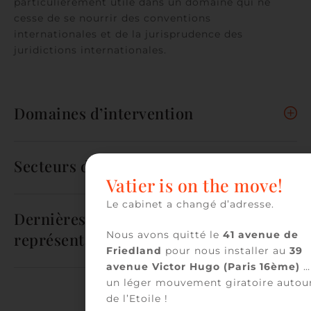
particulièrement utile dans un domaine qui ne
cesse de se nourrir des conventions
internationales et de la jurisprudence des
juridictions internationales.
Domaines d’intervention
Secteurs d'activité
Vatier is on the move!
Le cabinet a changé d’adresse.
Dernières opérations
Nous avons quitté le
41 avenue de
représentatives
Friedland
pour nous installer au
39
avenue Victor Hugo (Paris 16ème)
…
un léger mouvement giratoire autou
de l’Etoile !