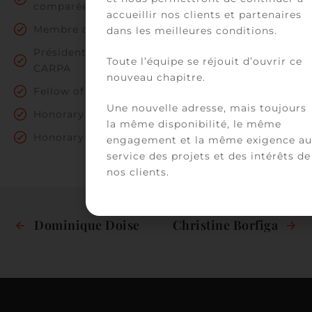
comparée
accueillir nos clients et partenaires
Membre de l’Association Française d’arbitrage
dans les meilleures conditions.
Président d’honneur de l’Union Nationale des
Toute l’équipe se réjouit d’ouvrir ce
CARPA
nouveau chapitre.
Fellow of the American Bar Foundation
Une nouvelle adresse, mais toujours
Honorary Member of the Gray's Inn
la même disponibilité, le même
Honorary Member of the Australian Bar
engagement et la même exigence au
service des projets et des intérêts de
nos clients.
Dominique Doise
Christine Borfiga