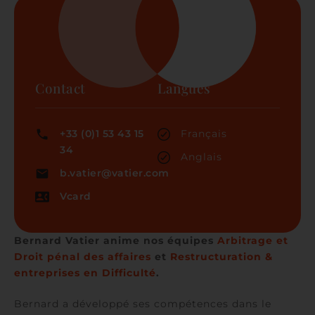
Contact
Langues
+33 (0)1 53 43 15
Français
34
Anglais
b.vatier@vatier.com
Vcard
Bernard Vatier anime nos équipes
Arbitrage et
Droit pénal des affaires
et
Restructuration &
entreprises en Difficulté
.
Bernard a développé ses compétences dans le