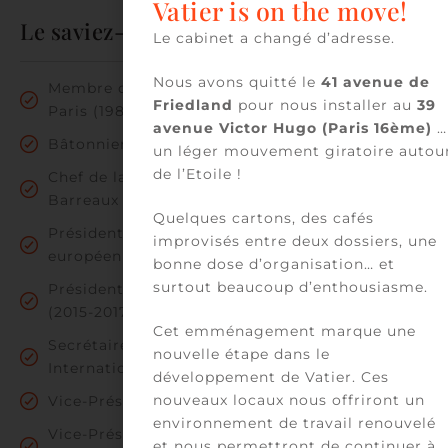
Vatier is on the move!
Le saviez-vous ?
Le cabinet a changé d’adresse.
Nous avons quitté le
41 avenue de
Membre du Conseil de l’Ordre du Barreau de
Friedland
pour nous installer au
39
Paris (1987-1989) et (1998 – 2009)
avenue Victor Hugo (Paris 16ème)
…
Bâtonnier du Barreau de Paris (1996-1997)
un léger mouvement giratoire autou
de l’Etoile !
Chef de la délégation française au Conseil des
Barreaux de l’Union Européenne (1998 – 2002)
Quelques cartons, des cafés
Président du Conseil des barreaux de l’Union
improvisés entre deux dossiers, une
européenne (CCBE 2005)
bonne dose d’organisation… et
surtout beaucoup d’enthousiasme.
Président de la Franco-British Lawyer’s Society
(2015-2017)
Cet emménagement marque une
Secrétaire Général de la Conférence
nouvelle étape dans le
Internationale des barreaux (CIB)
développement de Vatier. Ces
nouveaux locaux nous offriront un
Vice-Président de la Fondation Jacques Chirac
environnement de travail renouvelé
Vice-Président de la société de législation
et nous permettront de continuer à