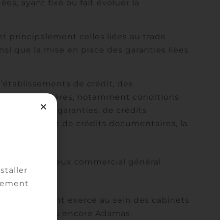
s, ayant fixé ou fait évoluer la
t principalement celles liées au trade
nsi que la mise en place des garanties liées
’établissements de crédit, des
» ou particulières, notamment conditions
’émission de garanties, de crédits
 l’adossement de crédits documentaires, la
taires, …
e du contentieux commercial général
staller
vement
l a précédemment exercé au sein des cabinets
s fondateurs ou encore Adamas.