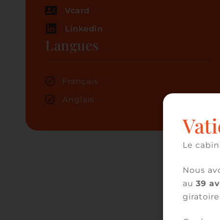
Vcard
Linkedin
Langues
Français
Anglais
Vati
Le cabin
Nous avo
au
39 a
giratoire