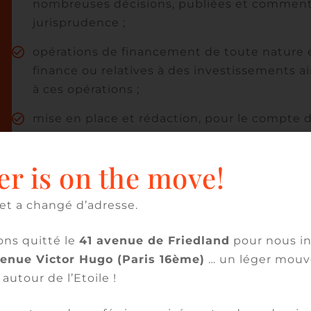
nombreuses décisions, publiées et commentée
jurisprudence ;
opérations de financement de toute nature e
finance ou relatives à des investissements ai
à ces opérations ;
mise en place et rédaction, pour le compte d
documentations contractuelles « standards 
générales ou conventions cadres relatives à l
er is on the move!
documentaires et lettres de crédit stand-by,
confirmation silencieuse de crédits documen
et a changé d’adresse.
Dominique est également actif dans le domain
ns quitté le
41 avenue de Friedland
pour nous in
judiciaire ou arbitral.
venue Victor Hugo (Paris 16ème)
… un léger mou
 autour de l’Etoile !
Il a rejoint le cabinet Vatier en janvier 2020. I
Slaughter & May, ASA, Alérion dont il fut un de