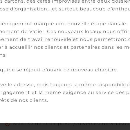
 cartons, des cafés improvisés entre deux dossier
ose d’organisation… et surtout beaucoup d’entho
Domaines d’expertise
énagement marque une nouvelle étape dans le
ement de Vatier. Ces nouveaux locaux nous offri
ement de travail renouvelé et nous permettront 
Droit bancaire et financier
r à accueillir nos clients et partenaires dans les m
Contentieux judiciaire
ns.
Arbitrage
équipe se réjouit d’ouvrir ce nouveau chapitre.
elle adresse, mais toujours la même disponibilité,
Formations
gagement et la même exigence au service des pr
rêts de nos clients.
DEA de Droit des affaires (Université Paris II)
Maîtrise de Droit privé (Université de Strasb