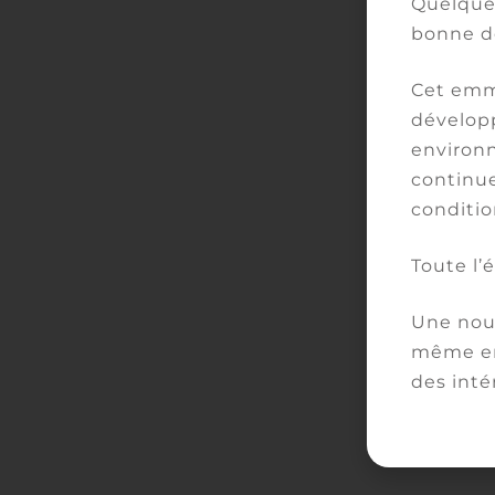
Quelques
bonne d
Cet emm
développ
environn
continue
conditio
Toute l’
Une nouv
même en
des inté