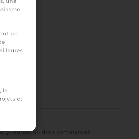
s, une
usiasme.
ront un
de
eilleures
 le
ojets et
ourg, lauréat en droit commercial)