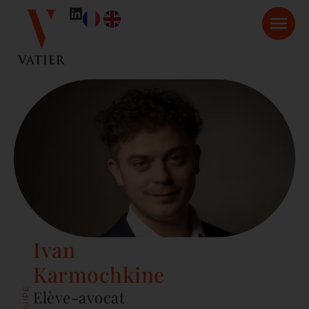
Ivan
Karmochkine
ÉQUIPE
Elève-avocat