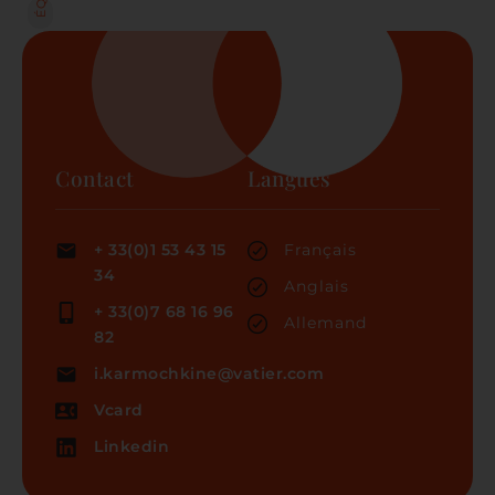
Contact
Langues
+ 33(0)1 53 43 15
Français
34
Anglais
+ 33(0)7 68 16 96
Allemand
82
i.karmochkine@vatier.com
Vcard
Linkedin