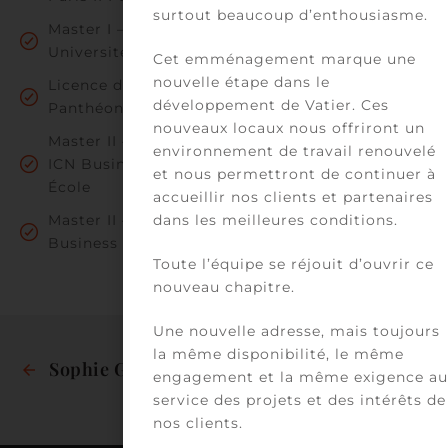
surtout beaucoup d’enthousiasme.
Master I – Droit public sanitaire et social,
Université Paris II Panthéon-Assas
Cet emménagement marque une
nouvelle étape dans le
Licence de droit public, Université Paris II
développement de Vatier. Ces
Panthéon-Assas
nouveaux locaux nous offriront un
Master II – Luxury and Design Management,
environnement de travail renouvelé
ICN Business School – HEC Parcours Grande
et nous permettront de continuer à
École
accueillir nos clients et partenaires
Master II – Luxury and Design Marketing, ICN
dans les meilleures conditions.
Business School – HEC Parcours Grande École
Toute l’équipe se réjouit d’ouvrir ce
nouveau chapitre.
Une nouvelle adresse, mais toujours
la même disponibilité, le même
Sophie Gabaron
Athanase Richard
engagement et la même exigence au
service des projets et des intérêts de
nos clients.