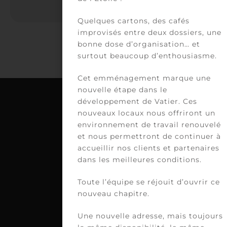
Quelques cartons, des cafés
improvisés entre deux dossiers, une
bonne dose d’organisation… et
surtout beaucoup d’enthousiasme.
Cet emménagement marque une
nouvelle étape dans le
développement de Vatier. Ces
nouveaux locaux nous offriront un
C
environnement de travail renouvelé
et nous permettront de continuer à
VA
accueillir nos clients et partenaires
39
dans les meilleures conditions.
av
Vi
Toute l’équipe se réjouit d’ouvrir ce
H
nouveau chapitre.
75
PA
Une nouvelle adresse, mais toujours