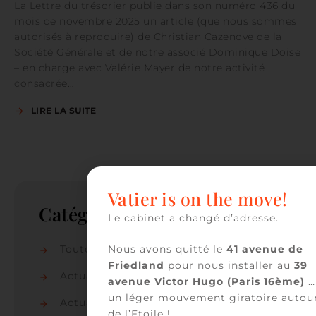
La Lettre du trésorier publie dans son numéro 436 du
mois de novembre 2025 un article (que nous sommes
autorisés à reproduire) de Christian Cazenove de la
Société Générale et de notre associé Dominique Doise
– en charge avec Valérie Mayer de notre activité
consacrée…
LIRE LA SUITE
Vatier is on the move!
Catégories
Le cabinet a changé d’adresse.
Nous avons quitté le
41 avenue de
Toutes les actualités
(86)
Friedland
pour nous installer au
39
Actualités du cabinet
(50)
avenue Victor Hugo (Paris 16ème)
…
un léger mouvement giratoire autou
Actualités juridiques
(36)
de l’Etoile !