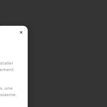
p
et
en
e
e
staller
vement
s, une
usiasme.