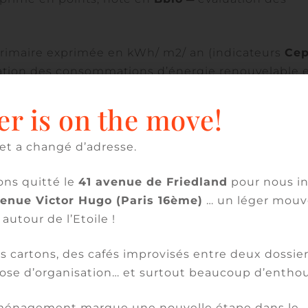
rimaire exprimée en kWh/ m2/ an (indicateurs
Ce
uation des consommations d’énergie renouvelable 
nt, eau chaude sanitaire, éclairage,
er is on the move!
entilation des parkings ; éclairage des circulations 
et a changé d’adresse.
ent climatique associé aux consommations d’énergi
ndicateur
Ic énergie
) ═ introduction de la méthod
ns quitté le
41 avenue de Friedland
pour nous in
tion d’impact pendant le fonctionnement du
venue Victor Hugo (Paris 16ème)
… un léger mou
 autour de l’Etoile !
nt climatique lié aux composants du bâtiment et
 cartons, des cafés improvisés entre deux dossier
CO2eq/ m2
(indicateur
Ic construction
) ═
ose d’organisation… et surtout beaucoup d’entho
SU/SHAB
cle de vie.
énagement marque une nouvelle étape dans le