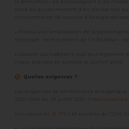
la démolition : en encourageant i) les modes
serre ou qui permettent d’en stocker tels que
consommation de sources d’énergie décarbo
•
Poursuivre l’amélioration de la performan
d’énergie : renforcement de l’indicateur « de 
•
Garantir aux habitants que leur logement se
mieux prendre en compte le confort d’été.
Quelles exigences ?
Les exigences de performance énergétique e
2021-1004 du 29 juillet 2021
https://www.leg
(nouveaux
art. R. 172-1
et suivants du
CCH
). 
•
La conception énergétique du bâtiment ex