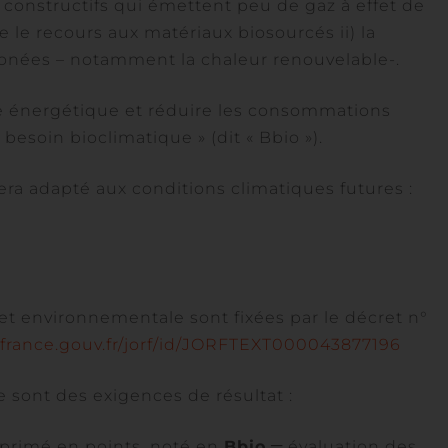
 constructifs qui émettent peu de gaz à effet de
 le recours aux matériaux biosourcés ii) la
nées – notamment la chaleur renouvelable-.
ce énergétique et réduire les consommations
besoin bioclimatique » (dit « Bbio »).
ra adapté aux conditions climatiques futures :
t environnementale sont fixées par le décret n°
ifrance.gouv.fr/jorf/id/JORFTEXT000043877196
Ce sont des exigences de résultat :
primé en points, noté en
Bbio
═ évaluation des