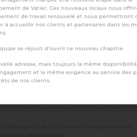
ns le bâtiment en période estivale : Le nombre de
ement de Vatier. Ces nouveaux locaux nous offri
n° C. h (indicateur
DH
) ═ évaluation des écarts ent
ement de travail renouvelé et nous permettront 
 de confort (entre 26 et 28°C)
r à accueillir nos clients et partenaires dans les m
ns.
 les valeurs des indicateurs mais seulement pour la
t collectif.
équipe se réjouit d’ouvrir ce nouveau chapitre.
er les niveaux d’exigences qui s’imposeront pour l
elle adresse, mais toujours la même disponibilité,
ifs du primaire et du secondaire
gagement et la même exigence au service des pr
rêts de nos clients.
 chaque indicateur ?
elon une méthode de calcul définie par arrêté (Art.
 (1838 pages !) définit les seuils à respecter pour
 catégories de bâtiments.