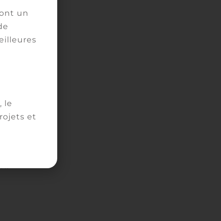
ront un
re
de
eilleures
e
 le
ojets et
 R.