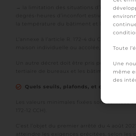
→ la limitation des situations d’inconfort da
développ
degrés-heures d’inconfort estival, exprimé e
environn
la température du bâtiment et la température
continue
conditio
L’annexe à l’article R. 172-4 du CCH détaille
maison individuelle ou accolée, et le logemen
Toute l’
Un autre décret doit être pris pour détermin
Une nouv
tertiaire de bureaux et les bâtiments éducat
même en
des inté
Quels seuils, plafonds, et calculs pour
Les valeurs minimales fixées sont vérifiées s
172-12 CCH).
C’est l’objet du premier arrêté du 4 août 2021
atteindre les exigences précitées, selon les