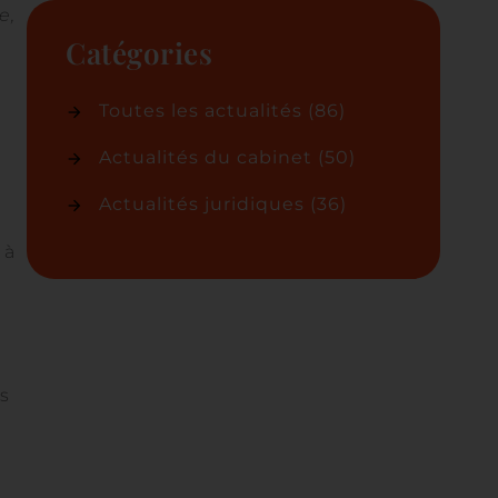
e,
Catégories
Toutes les actualités
(86)
Actualités du cabinet
(50)
Actualités juridiques
(36)
 à
es
e