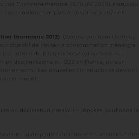
tion Environnementale 2020 (RE2020), s’appliqu
crise sanitaire, depuis le 1er janvier 2022 et
tion thermique 2012)
. Comme son nom l’indique,
 pour objectif de limiter la consommation d’énergie
e le contrôle du bilan carbone du secteur du
 quart des émissions du CO2 en France, et leur
ronnemental. Les nouvelles constructions devront,
en consomment.
uire ou déclaration préalable déposés (sauf dans l
âtiments ou de parties de bâtiments destinés à êtr