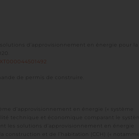
es solutions d’approvisionnement en énergie pour la
020.
FTEXT000044501492
ande de permis de construire.
système d’approvisionnement en énergie (« système
sabilité technique et économique comparant le syst
ant les solutions d’approvisionnement en énergie
e la construction et de l’habitation (CCH) (« notamm