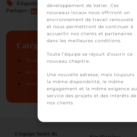
Étiquettes :
Immobilier
développement de Vatier. Ces
Partager :
nouveaux locaux nous offriront un
environnement de travail renouvelé
et nous permettront de continuer à
accueillir nos clients et partenaires
dans les meilleures conditions.
Catégories
Toute l’équipe se réjouit d’ouvrir ce
Toutes les actualités
(86)
nouveau chapitre.
Actualités du cabinet
(50)
Une nouvelle adresse, mais toujours
la même disponibilité, le même
Actualités juridiques
(36)
engagement et la même exigence au
service des projets et des intérêts de
nos clients.
L’équipe Santé du 
Bénéficiaires 