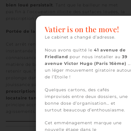
bien loué persistait
. Tant que le bailleur ne met
pas fin à l’occupation illicite des surfaces louées, la
prescription ne commence pas à courir.
Vatier is on the move!
Portée de la décision
:
Le cabinet a changé d’adresse.
Cet arrêt renforce la distinction entre l’infraction
Nous avons quitté le
41 avenue de
instantanée (où la prescription court dès la
Friedland
pour nous installer au
39
connaissance du fait) et l’infraction continue. En
avenue Victor Hugo (Paris 16ème)
…
matière de baux commerciaux, il est essentiel de
un léger mouvement giratoire autou
retenir que, face à un manquement qui se
de l’Etoile !
prolonge dans le temps (tel qu’un défaut de
jouissance paisible ou de délivrance),
aucune
Quelques cartons, des cafés
prescription n’est valablement opposable au
improvisés entre deux dossiers, une
locataire tant que l’infraction perdure
. Ce
bonne dose d’organisation… et
principe accroît la protection du preneur face aux
surtout beaucoup d’enthousiasme.
agissements persistants du bailleur.
Cet emménagement marque une
nouvelle étape dans le