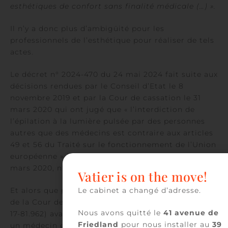
esthétiques de confort sans finalité médicale (…) ».
Il n’y a donc plus d’ambigüité pour les
professionnels de l’esthétique pour réaliser de tels
actes.
Le décret n° 2024-470 du 24 mai 2024 fait suite aux
décisions rendues par le Conseil d’Etat le 8
novembre 2019 et par la Cour de cassation le 31
mars 2020 qui ont jugé que « l’interdiction de
l’épilation à la lumière pulsée par des personnes
autres que des médecins est contraire aux articles
49 et 56 du Traité sur le fonctionnement de l’Union
européenne » (CE 8 nov. 2019, n° 424954 ; Crim. 31
mars 2020, n° 19-85.121).
Vatier is on the move!
Et alors que préalablement, la chambre criminelle
Le cabinet a changé d’adresse.
de la Cour de Cassation (Crim. 27 février 2018, n°
Nous avons quitté le
41 avenue de
17-81.962) avait pu condamner deux esthéticiennes,
Friedland
pour nous installer au
39
un médecin et la dirigeante d’un center de laser