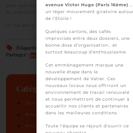
avenue Victor Hugo (Paris 16ème)
…
pour exercice illégale de la médecine et complicité
un léger mouvement giratoire autou
du même chef.
de l’Etoile !
Un bel été à tous … avec ou sans poil !
Quelques cartons, des cafés
improvisés entre deux dossiers, une
bonne dose d’organisation… et
Étiquettes :
surtout beaucoup d’enthousiasme.
Partager :
Cet emménagement marque une
nouvelle étape dans le
développement de Vatier. Ces
nouveaux locaux nous offriront un
Catégories
environnement de travail renouvelé
et nous permettront de continuer à
Toutes les actualités
(86)
accueillir nos clients et partenaires
dans les meilleures conditions.
Actualités du cabinet
(50)
Actualités juridiques
(36)
Toute l’équipe se réjouit d’ouvrir ce
nouveau chapitre.