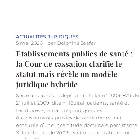
ACTUALITÉS JURIDIQUES
5 mai 2026
par
Delphine Jaafar
Etablissements publics de santé :
la Cour de cassation clarifie le
statut mais révèle un modèle
juridique hybride
Seize ans après l’adoption de la loi n° 2009-879 d
21 juillet 2009, dite « Hôpital, patients, santé et
territoires », la nature juridique des
établissements publics de santé demeurait
entourée d’une incertitude doctrinale persistante
Si la réforme de 2009 avait incontestablement