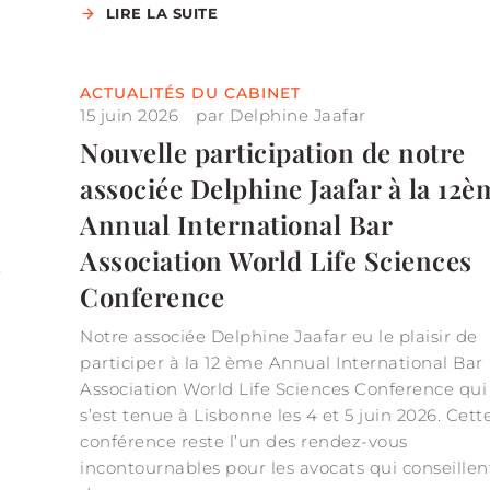
LIRE LA SUITE
ACTUALITÉS DU CABINET
15 juin 2026
par
Delphine Jaafar
Nouvelle participation de notre
associée Delphine Jaafar à la 12è
Annual International Bar
Association World Life Sciences
e
Conference
Notre associée Delphine Jaafar eu le plaisir de
participer à la 12 ème Annual International Bar
Association World Life Sciences Conference qui
s’est tenue à Lisbonne les 4 et 5 juin 2026. Cett
conférence reste l’un des rendez-vous
incontournables pour les avocats qui conseillen