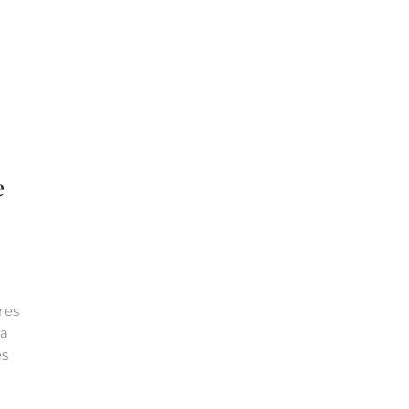
e
res
la
es