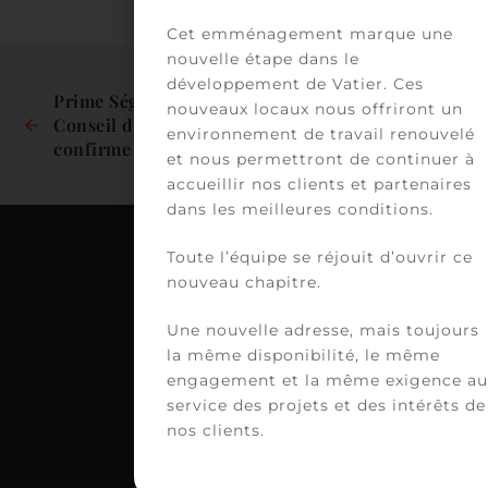
Cet emménagement marque une
nouvelle étape dans le
développement de Vatier. Ces
Prime Ségur : Le 
nouveaux locaux nous offriront un
Conseil d’État 
Best Lawyers 2027
environnement de travail renouvelé
confirme l’exclusion 
et nous permettront de continuer à
des agents des 
accueillir nos clients et partenaires
filières 
dans les meilleures conditions.
administratives et 
techniques des ESMS 
Toute l’équipe se réjouit d’ouvrir ce
autonomes
nouveau chapitre.
C
Une nouvelle adresse, mais toujours
VA
la même disponibilité, le même
39
engagement et la même exigence au
av
service des projets et des intérêts de
Vi
nos clients.
H
75
PA