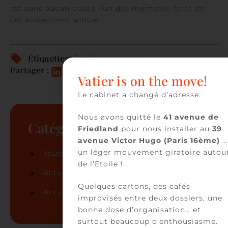
est sans aucun doute l’un des moments forts de
cet événement annuel.
Étiquettes :
Santé
Partager :
Vatier is on the move!
Le cabinet a changé d’adresse.
Nous avons quitté le
41 avenue de
Catégories
Friedland
pour nous installer au
39
avenue Victor Hugo (Paris 16ème)
…
un léger mouvement giratoire autou
Toutes les actualités
(86)
de l’Etoile !
Actualités du cabinet
(50)
Quelques cartons, des cafés
Actualités juridiques
(36)
improvisés entre deux dossiers, une
bonne dose d’organisation… et
surtout beaucoup d’enthousiasme.