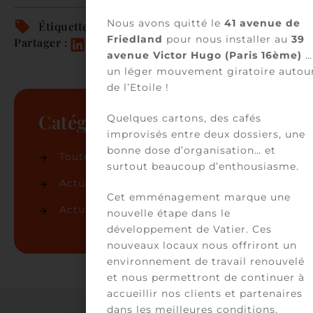
Nous avons quitté le
41 avenue de
Étiquettes :
Friedland
pour nous installer au
39
Partager :
avenue Victor Hugo (Paris 16ème)
…
un léger mouvement giratoire autou
de l’Etoile !
Catégories
Quelques cartons, des cafés
improvisés entre deux dossiers, une
bonne dose d’organisation… et
Toutes les actualités
(86)
surtout beaucoup d’enthousiasme.
Actualités du cabinet
(50)
Cet emménagement marque une
Actualités juridiques
(36)
nouvelle étape dans le
développement de Vatier. Ces
nouveaux locaux nous offriront un
environnement de travail renouvelé
et nous permettront de continuer à
accueillir nos clients et partenaires
dans les meilleures conditions.