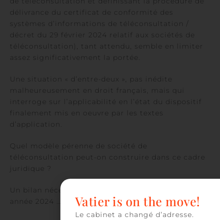
de téléconsultation et définissant la procédure de
délivrance du certificat de conformité des
systèmes d’informations de téléconsultation /
décret du 29 février 2024 relatif aux sociétés de
téléconsultation), tant attendu, semble en limiter
assez significativement la portée.
Une situation « d’entre-deux », pas inédite
malheureusement en droit français, mais qui
interroge sur l’applicabilité en l’état du dispositif
finalement mis en oeuvre par les textes
d’application.
Quel modèle pérenne de société de
téléconsultation peut-on construire dans ce cadre
juridique ?
Un bilan nécessaire à réaliser à la fin de cette
Vatier is on the move!
année 2024 …
Le cabinet a changé d’adresse.