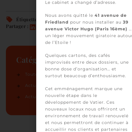
Le cabinet a changé d’adresse.
Nous avons quitté le
41 avenue de
Étiquettes :
Immobilier
Friedland
pour nous installer au
39
Partager :
avenue Victor Hugo (Paris 16ème)
…
un léger mouvement giratoire autou
de l’Etoile !
Quelques cartons, des cafés
Catégories
improvisés entre deux dossiers, une
bonne dose d’organisation… et
Toutes les actualités
(86)
surtout beaucoup d’enthousiasme.
Actualités du cabinet
(50)
Cet emménagement marque une
nouvelle étape dans le
Actualités juridiques
(36)
développement de Vatier. Ces
nouveaux locaux nous offriront un
environnement de travail renouvelé
et nous permettront de continuer à
accueillir nos clients et partenaires