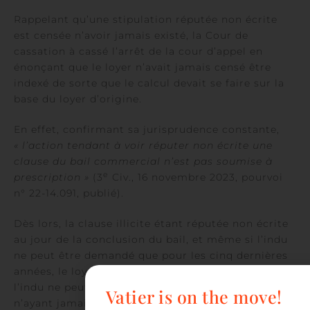
Rappelant qu’une stipulation réputée non écrite
est censée n’avoir jamais existé, la Cour de
cassation à cassé l’arrêt de la cour d’appel en
énonçant que le loyer n’avait jamais censé être
indexé de sorte que le calcul devait se faire sur la
base du loyer d’origine.
En effet, confirmant sa jurisprudence constante,
« l’action tendant à voir réputer non écrite une
clause du bail commercial n’est pas soumise à
e
prescription »
(3
Civ., 16 novembre 2023, pourvoi
n° 22-14.091, publié).
Dès lors, la clause illicite étant réputée non écrite
au jour de la conclusion du bail, et même si l’indu
ne peut être demandé que pour les cinq dernières
années, le loyer servant de référence au calcul de
l’indu ne peut être que celui d’origine puisque
Vatier is on the move!
n’ayant jamais été censé être indexé.