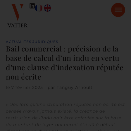
ACTUALITÉS JURIDIQUES
Bail commercial : précision de la
base de calcul d’un indu en vertu
d’une clause d’indexation réputée
non écrite
le
7 février 2025
par
Tanguy Arnoult
« Dès lors qu’une stipulation réputée non écrite est
censée n’avoir jamais existé, la créance de
restitution de l’indu doit être calculée sur la base
du montant du loyer qui aurait été dû à défaut
e