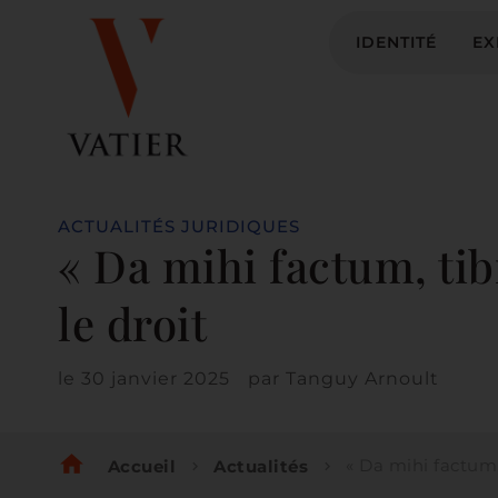
IDENTITÉ
EX
ACTUALITÉS JURIDIQUES
« Da mihi factum, tibi
le droit
le
30 janvier 2025
par
Tanguy Arnoult
home
« Da mihi factum, tibi dabo jus », d
Accueil
Actualités
chevron_right
chevron_right