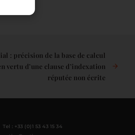
al : précision de la base de calcul
en vertu d’une clause d’indexation
réputée non écrite
Tel : +33 (0)1 53 43 15 34