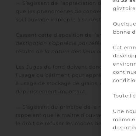
au
39 a
→ S’agissant de l’appréciation de la nature d
giratoire
que les phénomènes de condensation dus à l
soi l’ouvrage impropre à sa destination confo
Quelques
bonne d
Cassant cette disposition de l’arrêt, la Cour 
destination s’apprécie par référence à sa de
Cet emm
résulte de la nature des lieux ou de la conve
développ
environn
Les Juges du fond doivent donc analyser
in 
continue
l’usage du bâtiment pour apprécier leur cara
conditio
à usage de stockage de grains, des désordr
dépérissement important.
Toute l’
→ S’agissant du principe de la réparation, la
Une nouv
rappelant que le maitre d’ouvrage ne peut êt
même en
le droit de refuser les modes de réparations
des inté