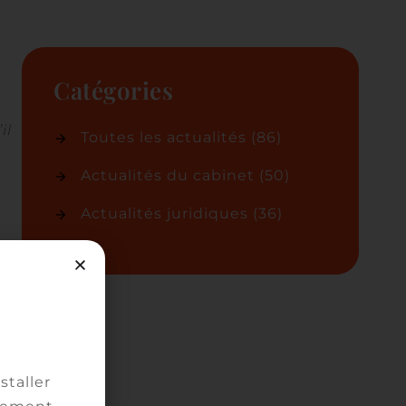
Catégories
il
Toutes les actualités
(86)
Actualités du cabinet
(50)
Actualités juridiques
(36)
tre
staller