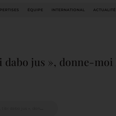
PERTISES
ÉQUIPE
INTERNATIONAL
ACTUALITÉ
 dabo jus », donne-moi l
onne-moi le fait, je te donnerai le droit