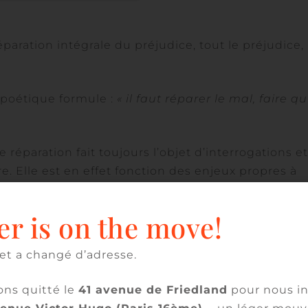
réparation intégrale du préjudice, tout le préjudice,
 poétique formule :
« il faut réparer le mal, faire qu’
éparation fait toujours l’objet d’interrogations et
e. Elle est en effet fonction des enjeux propres à
er is on the move!
assation, rappelle que le maitre d’ouvrage ne peut ê
avoir également rappelé que l’impropriété à
et a changé d’adresse.
e
e contractuellement prévu de l’ouvrage (3
Civ., 16
ulletin).
ns quitté le
41 avenue de Friedland
pour nous in