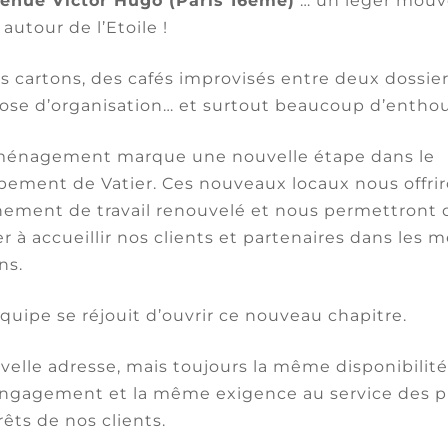
venue Victor Hugo (Paris 16ème)
… un léger mou
écennale des désordres, la cour d’appel avait relev
 autour de l’Etoile !
’absence d’écran sous toiture ne rendaient pas e
rmément à l’article 1792 du code civil.
 cartons, des cafés improvisés entre deux dossier
ose d’organisation… et surtout beaucoup d’entho
a réaffirmé que
« l’impropriété de l’ouvrage à sa
stination découlant de son affectation, telle qu’el
énagement marque une nouvelle étape dans le
ntion des parties »
.
ement de Vatier. Ces nouveaux locaux nous offri
ement de travail renouvelé et nous permettront 
concreto
des désordres
,
prenant en considération
r à accueillir nos clients et partenaires dans les m
ctère décennal. Dans cette espèce, le bâtiment ét
ns.
es de condensation présentaient donc un risque d
équipe se réjouit d’ouvrir ce nouveau chapitre.
 Cour casse également l’arrêt de la cour d’appel,
elle adresse, mais toujours la même disponibilité,
re contraint à une réparation en nature, et conser
gagement et la même exigence au service des pr
 du constructeur.
rêts de nos clients.