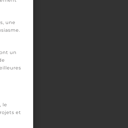
vement
é
n
s, une
usiasme.
le
ront un
de
eilleures
ait
e
 le
ve
ojets et