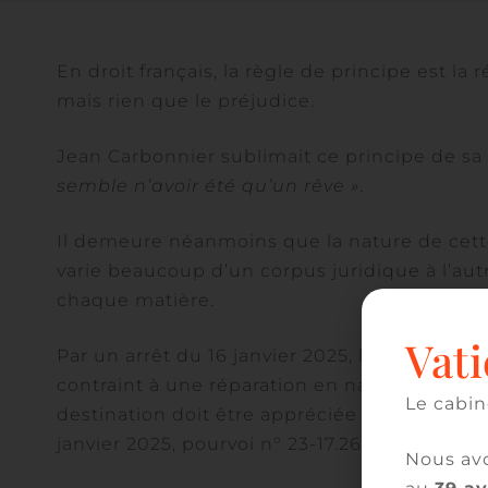
En droit français, la règle de principe est la 
mais rien que le préjudice.
Jean Carbonnier sublimait ce principe de sa
semble n’avoir été qu’un rêve »
.
Il demeure néanmoins que la nature de cette r
varie beaucoup d’un corpus juridique à l’autr
chaque matière.
Vati
Par un arrêt du 16 janvier 2025, la Cour de c
contraint à une réparation en nature, après 
Le cabin
destination doit être appréciée selon l’usag
janvier 2025, pourvoi n° 23-17.265, publié au b
Nous avo