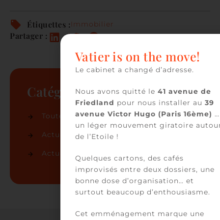
Étiquettes :
Immobilier
Partager :
Vatier is on the move!
Le cabinet a changé d’adresse.
Catégories
Nous avons quitté le
41 avenue de
Friedland
pour nous installer au
39
avenue Victor Hugo (Paris 16ème)
…
Toutes les actualités
(86)
un léger mouvement giratoire autou
Actualités du cabinet
(50)
de l’Etoile !
Actualités juridiques
(36)
Quelques cartons, des cafés
improvisés entre deux dossiers, une
bonne dose d’organisation… et
surtout beaucoup d’enthousiasme.
Cet emménagement marque une