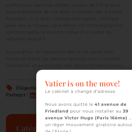
confondues dans les débats autour de l’IA et plus
spécifiquement de l’IA dans le secteur de la santé.
Pourtant, si le droit impose des règles, l’éthique
pose des principes. Le premier est contraignant et
sanctionnable, le second relève d’un cadre de
réflexion évolutif.
Aujourd’hui, la régulation des IA en santé doit
naviguer entre ces deux exigences pour concilier
innovation et protection des droits fondamentaux.
Vatier is on the move!
Étiquettes :
Santé
Le cabinet a changé d’adresse.
Partager :
Nous avons quitté le
41 avenue de
Friedland
pour nous installer au
39
avenue Victor Hugo (Paris 16ème)
…
un léger mouvement giratoire autou
Catégories
de l’Etoile !