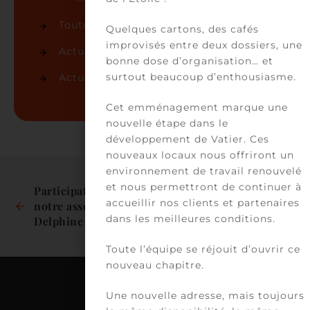
Toutes les actualités
(86)
Quelques cartons, des cafés
improvisés entre deux dossiers, une
Actualités du cabinet
(50)
bonne dose d’organisation… et
surtout beaucoup d’enthousiasme.
Actualités juridiques
(36)
Cet emménagement marque une
nouvelle étape dans le
développement de Vatier. Ces
nouveaux locaux nous offriront un
environnement de travail renouvelé
et nous permettront de continuer à
Participation de 
Chez VATIER, on 
accueillir nos clients et partenaires
notre associée 
danse aussi !
dans les meilleures conditions.
Delphine Jaafar à 
l’édition 2025 CHAM
Toute l’équipe se réjouit d’ouvrir ce
nouveau chapitre.
Une nouvelle adresse, mais toujours