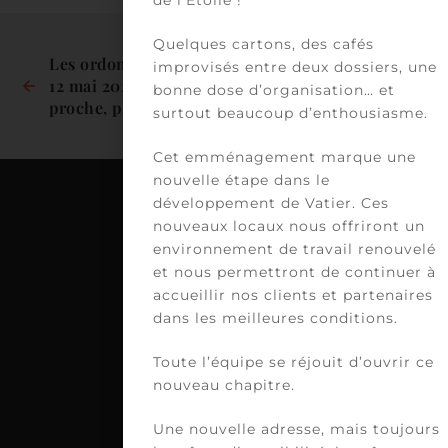
de l’Etoile !
Quelques cartons, des cafés
Les ordonnances du 
improvisés entre deux dossiers, une
12 mai 2021 : Plus 
Vœux 2022
bonne dose d’organisation… et
proche, plus simple, 
surtout beaucoup d’enthousiasme.
plus sûr ?
Cet emménagement marque une
nouvelle étape dans le
développement de Vatier. Ces
nouveaux locaux nous offriront un
C
environnement de travail renouvelé
et nous permettront de continuer à
VA
accueillir nos clients et partenaires
39
dans les meilleures conditions.
av
Vi
Toute l’équipe se réjouit d’ouvrir ce
H
nouveau chapitre.
75
PA
Une nouvelle adresse, mais toujours