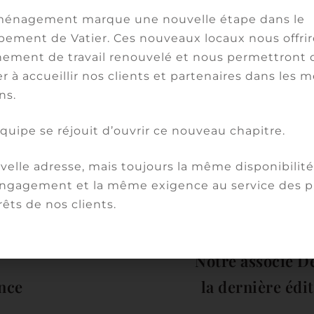
ensibilisation, diffusion à toutes les échelles d’une
énagement marque une nouvelle étape dans le
le, vecteur de confiance auprès de l’ensemble des
ement de Vatier. Ces nouveaux locaux nous offri
gestion » réglementaire : c’est cela la gouvernan
ement de travail renouvelé et nous permettront 
es exposés de chacun des intervenants.
r à accueillir nos clients et partenaires dans les m
ns.
main
, pas l’inverse.
équipe se réjouit d’ouvrir ce nouveau chapitre.
Partager :
elle adresse, mais toujours la même disponibilité,
gagement et la même exigence au service des pr
rêts de nos clients.
Notre associé De
nce
la dernière édi