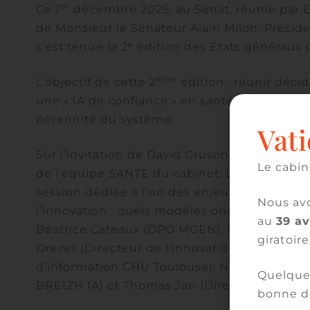
er
Ce 1
décembre 2025, au Sénat, réunie par Et
de Monsieur le Sénateur Alain Milon, Préside
s’est tenue la 2ᵉ édition des États généraux de
ème
L’objectif de cette 2
édition : réunir déci
une « IA de confiance » en santé capable de c
pérennité du système.
Vati
Sur l’invitation de David Gruson en sa quali
Le cabin
de l’équipe SANTE du cabinet, Delphine Jaafa
session dédiée à l’un des enjeux clés de l’IA 
Nous avo
l’innovation : quels modèles originaux et dur
au
39 a
Béatrice Cateaux (DPO MGEN), Florence Arn
giratoire
Drezet (Directeur de l’innovation Hôpital Fo
d’information CHU Toulouse), Nathalie Cona
Quelques
BREIZH IA) et Thomas Jan (Directeur généra
bonne d