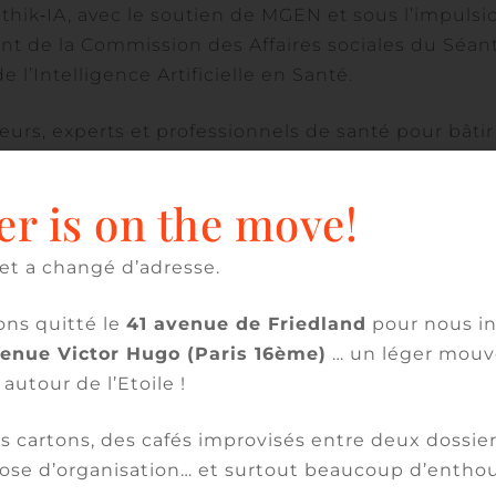
hik‑IA, avec le soutien de MGEN et sous l’impulsi
nt de la Commission des Affaires sociales du Séant
 l’Intelligence Artificielle en Santé.
deurs, experts et professionnels de santé pour bâtir
oncilier innovation, éthique, sécurité des patients
er is on the move!
té de Président de Ethik-IA, notre associée en char
et a changé d’adresse.
r, a animé, avec Lucie Alleaume (Ethik-IA), une
en santé : « « Sécu de l’IA » et gouvernance de
ns quitté le
41 avenue de Friedland
pour nous in
ables de pilotages » avec les interventions de
venue Victor Hugo (Paris 16ème)
… un léger mou
oux (Déléguée régionale FHF PACA), Alexandre
 autour de l’Etoile !
ch), Nicolas Delaporte (Directeur des systèmes
n (Déléguée régionale FHF Bretagne et Présidente
 cartons, des cafés improvisés entre deux dossier
l adjoint UNIHA)
ose d’organisation… et surtout beaucoup d’entho