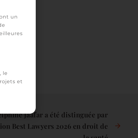
ront un
ce
de
eilleures
 le
ojets et
lphine Jaafar a été distinguée par
tion Best Lawyers 2026 en droit de
la santé