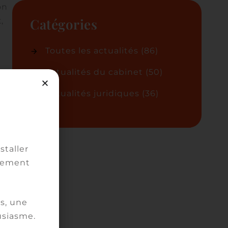
on
Catégories
,
Toutes les actualités
(86)
Actualités du cabinet
(50)
 et
Actualités juridiques
(36)
ge
staller
vement
s, une
usiasme.