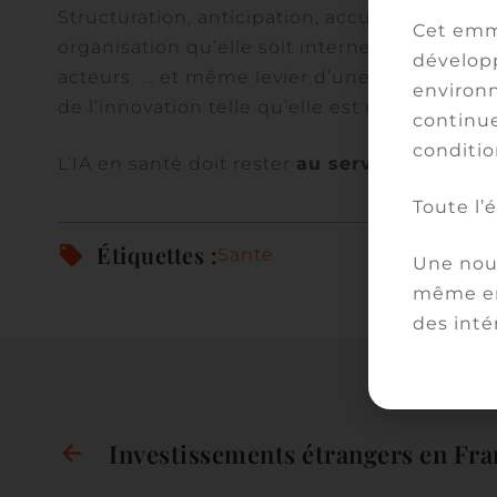
Structuration, anticipation, acculturation et s
Cet emm
organisation qu’elle soit interne ou régiona
développ
acteurs … et même levier d’une forme de « di
environn
de l’innovation telle qu’elle est ressortie d
continue
conditio
L’IA en santé doit rester
au service de l’hu
Toute l’
Étiquettes :
Santé
Une nouv
même en
des inté
Investissements étrangers en Fra