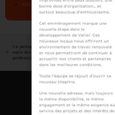
improvisés entre deux dossiers, une
Actualités juridiques
(36)
bonne dose d’organisation… et
surtout beaucoup d’enthousiasme.
Cet emménagement marque une
nouvelle étape dans le
développement de Vatier. Ces
nouveaux locaux nous offriront un
Un partage de locaux 
Delphine Jaafar 
environnement de travail renouvelé
entre des 
rejoint le Conseil 
et nous permettront de continuer à
professionnels de 
d’administration de 
accueillir nos clients et partenaires
santé et un 
French Healthcare 
dans les meilleures conditions.
ostéopathe ?
Association
Toute l’équipe se réjouit d’ouvrir ce
nouveau chapitre.
Une nouvelle adresse, mais toujours
C
la même disponibilité, le même
VA
engagement et la même exigence au
39
service des projets et des intérêts de
av