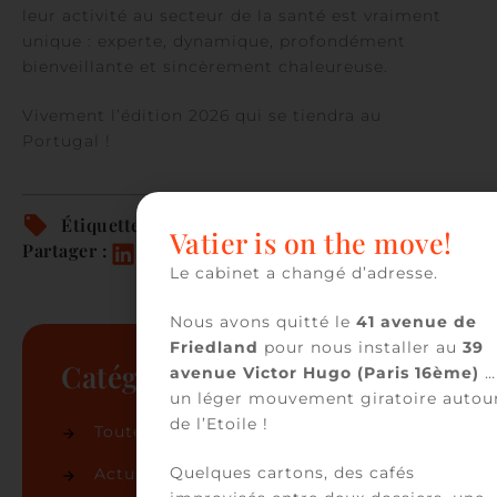
leur activité au secteur de la santé est vraiment
unique : experte, dynamique, profondément
bienveillante et sincèrement chaleureuse.
Vivement l’édition 2026 qui se tiendra au
Portugal !
Étiquettes :
Santé
Vatier is on the move!
Partager :
Le cabinet a changé d’adresse.
Nous avons quitté le
41 avenue de
Friedland
pour nous installer au
39
Catégories
avenue Victor Hugo (Paris 16ème)
…
un léger mouvement giratoire autou
de l’Etoile !
Toutes les actualités
(86)
Quelques cartons, des cafés
Actualités du cabinet
(50)