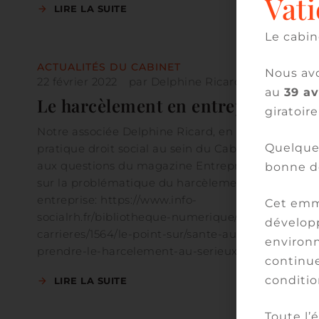
Vati
LIRE LA SUITE
Le cabin
ACTUALITÉS DU CABINET
Nous avo
22 février 2022
par
Delphine Ricard
au
39 a
Le harcèlement en entreprise
giratoire
Notre associée Delphine Ricard, en charge de la
Quelques
pratique droit social au sein du Cabinet, répond
aux questions du magazine Entreprise & Carrières
bonne d
sur la problématique du harcèlement en
entreprise: https://www.info-
Cet emm
socialrh.fr/bibliotheque-numerique/entreprise-et-
développ
carrieres/1564/le-point-sur/sante-au-travail-
environn
prendre-le-harcelement-au-serieux-690052.php
continue
conditio
LIRE LA SUITE
Toute l’