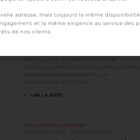
ACTUALITÉS DU CABINET
10 février 2022
par
Delphine Jaafar
elle adresse, mais toujours la même disponibilité,
Données de santé … et si elles
gagement et la même exigence au service des pr
n’étaient pas que personnelles !?
rêts de nos clients.
Tribune d’opinion juridique de notre associée
Delphine Jaafar, en charge de la pratique Santé
dans la journal quotidien LA TRIBUNE
https://www.latribune.fr/opinions/tribunes/don
s-de-sante-entre-bien-commun-et-
individualisme-903675.html
LIRE LA SUITE
ACTUALITÉS DU CABINET
15 novembre 2021
par
Équipe Social