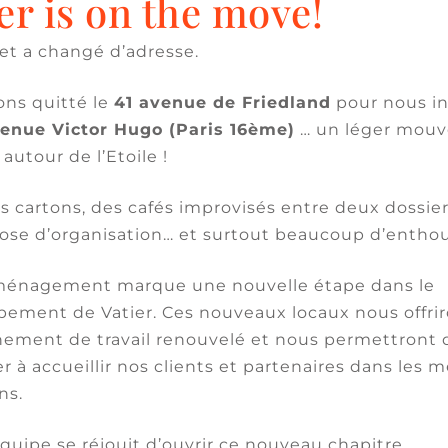
er is on the move!
LIRE LA SUITE
et a changé d’adresse.
ACTUALITÉS DU CABINET
ns quitté le
41 avenue de Friedland
pour nous in
16 février 2022
par
Delphine Jaafar
venue Victor Hugo (Paris 16ème)
… un léger mou
EHPAD: Quand la santé devient 
 autour de l’Etoile !
marché immobilier
 cartons, des cafés improvisés entre deux dossier
Ce mercredi 16 février, la Matinale Vatier c’est 
ose d’organisation… et surtout beaucoup d’entho
8/10 organisé par Amélie Vatier, associée en
charge de la pratique IMMOBILIER au sein de
énagement marque une nouvelle étape dans le
cabinet, et Delphine Jaafar, associée en charge
ement de Vatier. Ces nouveaux locaux nous offri
la pratique SANTE:« EHPAD: quand la santé
devient un marché immobilier « ….
ement de travail renouvelé et nous permettront 
r à accueillir nos clients et partenaires dans les m
LIRE LA SUITE
ns.
équipe se réjouit d’ouvrir ce nouveau chapitre.