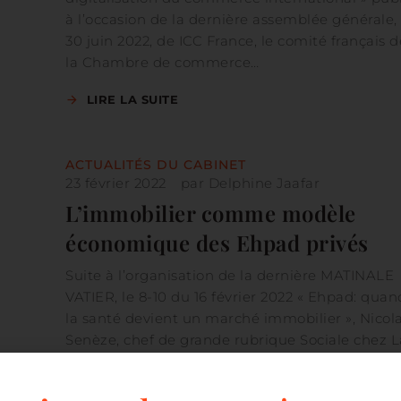
à l’occasion de la dernière assemblée générale, 
30 juin 2022, de ICC France, le comité français d
la Chambre de commerce…
LIRE LA SUITE
ACTUALITÉS DU CABINET
23 février 2022
par
Delphine Jaafar
L’immobilier comme modèle
économique des Ehpad privés
Suite à l’organisation de la dernière MATINALE
VATIER, le 8-10 du 16 février 2022 « Ehpad: quan
la santé devient un marché immobilier », Nicol
Senèze, chef de grande rubrique Sociale chez L
Croix, a publié un article retenant l’analyse de 
associées Amélie Vatier,…