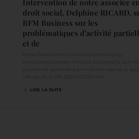
Intervention de notre associée e
droit social, Delphine RICARD, s
BFM Business sur les
problématiques d’activité partiel
et de
https://www.bfmtv.com/economie/replay-
emissions/soixante-minutes-business/je-suis-m
en-activite-partielle-par-mon-entreprise-je-pe
refuser-15-11_VN-202111150221.html
LIRE LA SUITE