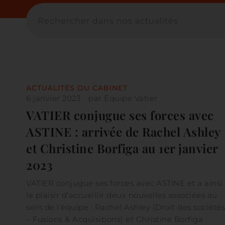
ACTUALITÉS DU CABINET
6 janvier 2023
par
Équipe Vatier
VATIER conjugue ses forces avec
ASTINE : arrivée de Rachel Ashley
et Christine Borfiga au 1er janvier
2023
VATIER conjugue ses forces avec ASTINE et a ainsi
le plaisir d’accueillir deux nouvelles associées au
sein de l’équipe : Rachel Ashley (Droit des sociétés
– Fusions & Acquisitions) et Christine Borfiga