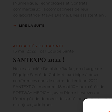
(Numérique, Technologies et Contrats
commerciaux), accompagnées de leur
collaboratrice, Mawa Dramé. Elles assistent en…
LIRE LA SUITE
ACTUALITÉS DU CABINET
16 mai 2022
par
Équipe Santé
SANTEXPO 2022 !
Notre associée Delphine Jaafar, en charge de
l’équipe Santé du Cabinet, participe à deux
conférences dans le cadre de l’édition 2022
SANTEXPO: -mercredi 18 mai 10H aux côtés de
SOFTWAY MEDICAL, avec Pierre Lesteven: «
L’entrepôt de données de santé, nouveaux usages
et enjeux juridiques…