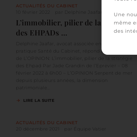
ACTUALITÉS DU CABINET
10 février 2022
par
Delphine Jaafar
Une nouv
L’immobilier, pilier de la stratégie
même en
des EHPADs …
des inté
Delphine Jaafar, avocat associée en charge de la
pratique Santé du Cabinet, répond aux questions
de L’OPINION: L’immobilier, pilier de la stratégie
des Ehpad Par Jade Grandin de l’Eprevier – 08
février 2022 à 6h00 – L’OPINION Serpent de mer
depuis plusieurs années, la dimension
patrimoniale…
LIRE LA SUITE
ACTUALITÉS DU CABINET
20 décembre 2021
par
Équipe Vatier