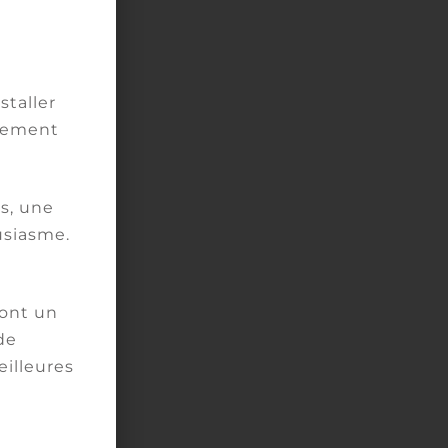
staller
vement
un
s, une
un
usiasme.
 de
ront un
de
eilleures