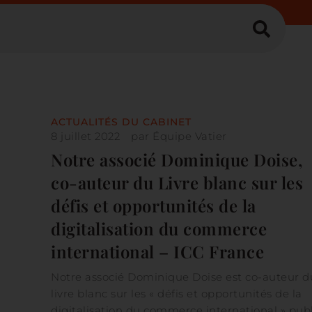
ACTUALITÉS DU CABINET
8 juillet 2022
par
Équipe Vatier
Notre associé Dominique Doise,
co-auteur du Livre blanc sur les
défis et opportunités de la
digitalisation du commerce
international – ICC France
Notre associé Dominique Doise est co-auteur d
livre blanc sur les « défis et opportunités de la
digitalisation du commerce international » pub