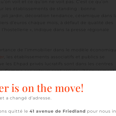
qu’on voit et ce qu’on ne voit pas. C’est ce qu’on
ur les établissements de standing : bonne
 joli jardin, décoration tendance, céramique dans l
liers d’euros chaque mois, à défaut de qualité des
 l’hostellerie », indique dans la presse régionale
ortance de l’immobilier dans le modèle économiq
er
, les établissements associatifs et publics se
ue les Ehpad privés lucratifs sont dans les centres
es. Comme ces acteurs sont arrivés ultérieurement,
t un peu plus récent, « mais dans sa globalité il es
er is on the move!
n est énorme, car les normes ont complètement
ec beaucoup plus de soins, explique Delphine Jaaf
et a changé d’adresse.
iste du secteur.
ns quitté le
41 avenue de Friedland
pour nous in
ction d’établissements à cause
du vieillissement