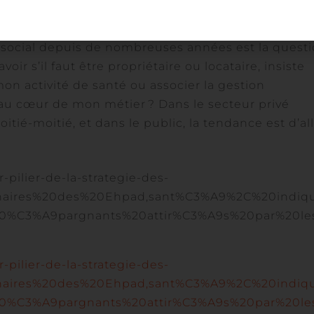
murs de ses Ehpad, le nerf de la guerre ».
-social depuis de nombreuses années est la quest
oir s’il faut être propriétaire ou locataire, insiste
on activité de santé ou associer la gestion
 au cœur de mon métier ? Dans le secteur privé
tié-moitié, et dans le public, la tendance est d’al
-pilier-de-la-strategie-des-
onnaires%20des%20Ehpad,sant%C3%A9%2C%20indiqu
0%C3%A9pargnants%20attir%C3%A9s%20par%20les
-pilier-de-la-strategie-des-
onnaires%20des%20Ehpad,sant%C3%A9%2C%20indiqu
0%C3%A9pargnants%20attir%C3%A9s%20par%20les