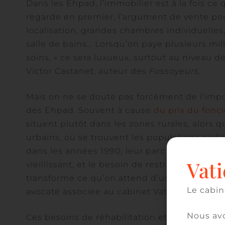
Dans les Ehpad, l’immobilier est à la fois ce 
regarde en premier, l’argument de vente po
localisation, grandes chambres individuelles,
salle de bains… Lorsqu’on paye plusieurs mil
soins, « ce sera luxueux, surtout au niveau de
Victor Castanet, auteur des
Fossoyeurs
.
Mais on ne se doute pas forcément de l’imp
des Ehpad. Souvent à cause
du prix du fonci
situent plutôt dans les zones rurales, alors q
urbains, où se trouvent les populations aisé
dans les années 1990, leur parc immobilier es
Vati
vieillissant, et le besoin de restructuratio
transformé ce qu’on attend d’un Ehpad », av
Le cabin
avocate associée au cabinet Vatier et spécial
Nous avo
Ces besoins de réhabilitation et de constru