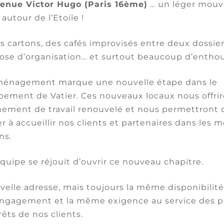
venue Victor Hugo (Paris 16ème)
… un léger mou
ministère de la Santé, il faut doubler le rythme de
 autour de l’Etoile !
eurs, institutionnels comme particuliers, ce qui a
ecteur, faute de moyens publics suffisants (il conti
 cartons, des cafés improvisés entre deux dossier
 du marché sont à l’affût pour racheter des actifs
ose d’organisation… et surtout beaucoup d’entho
estructurer, de les agrandir, voire de les regrouper 
e Siscare, en 2019.
énagement marque une nouvelle étape dans le
ement de Vatier. Ces nouveaux locaux nous offri
santé ou associer la gestion immobilière en
ement de travail renouvelé et nous permettront 
 métier ?»
r à accueillir nos clients et partenaires dans les m
ns.
ort financier, Orpea se décrit comme « la premièr
2
atrimoine immobilier de 2,32 millions de m
, valori
équipe se réjouit d’ouvrir ce nouveau chapitre.
ier et juin 2021). Il y décrit sa « politique de gestio
 dont il devient locataire (il détient 47 % de ses
elle adresse, mais toujours la même disponibilité,
rmi les multimillionnaires des Ehpad, certains so
gagement et la même exigence au service des pr
 santé, indiquait
Challenges
en 2020. Un analyste
rêts de nos clients.
 immobilière redoutable » du fondateur d’Orpea Jean