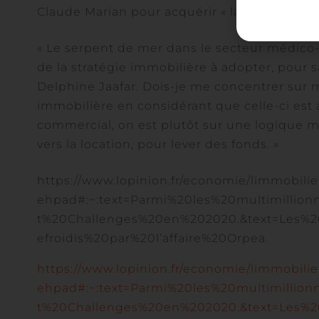
Claude Marian pour acquérir « la moitié des 
« Le serpent de mer dans le secteur médico
de la stratégie immobilière à adopter, pour sav
Delphine Jaafar. Dois-je me concentrer sur m
immobilière en considérant que celle-ci est
commercial, on est plutôt sur une logique moi
vers la location, pour lever des fonds. »
https://www.lopinion.fr/economie/limmobilier
ehpad#:~:text=Parmi%20les%20multimilli
t%20Challenges%20en%202020.&text=Les%2
efroidis%20par%20l’affaire%20Orpea.
https://www.lopinion.fr/economie/limmobilier
ehpad#:~:text=Parmi%20les%20multimilli
t%20Challenges%20en%202020.&text=Les%2