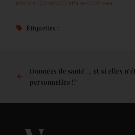
efroidis%20par%20l’affaire%20Orpea.
Étiquettes :
Données de santé … et si elles n’é
personnelles !?