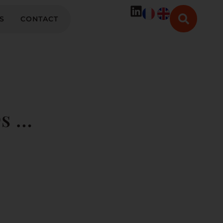
S
CONTACT
Ds …