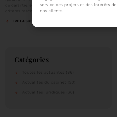
service des projets et des intérêts de
de garantie, en ce qu’elle ne se réfère pas à des
nos clients.
critères précis…
LIRE LA SUITE
Catégories
Toutes les actualités
(86)
Actualités du cabinet
(50)
Actualités juridiques
(36)