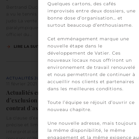
Quelques cartons, des cafés
Bertrand Ducasse, Avocat T’as voulu voir la boxe et on
improvisés entre deux dossiers, une
a vu le tennis T’as voulu voir la course, et on a vu le
bonne dose d’organisation… et
judo La vente des billets pour les jeux olympiques et
surtout beaucoup d’enthousiasme.
paralympiques de Paris 2024 a commencé sur le site
officiel du…
Cet emménagement marque une
nouvelle étape dans le
LIRE LA SUITE
développement de Vatier. Ces
nouveaux locaux nous offriront un
environnement de travail renouvelé
et nous permettront de continuer à
ACTUALITÉS JURIDIQUES
accueillir nos clients et partenaires
11 février 2021
par
Équipe Banque et assurance
dans les meilleures conditions.
Actualités en droit des assurances : clause
d’exclusion de garantie et action du tiers à un
Toute l’équipe se réjouit d’ouvrir ce
contrat d’assurance
nouveau chapitre.
La clause d’exclusion de garantie doit être formelle,
Une nouvelle adresse, mais toujours
précise et limitée et ne doit pas être sujette à
la même disponibilité, le même
interprétation Cass. civ. 2ème, 26 novembre 2020
engagement et la même exigence au
(pourvoi n°19-16.435) – Publié Une clause d’exclusion