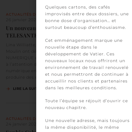
Quelques cartons, des cafés
improvisés entre deux dossiers, une
ACTUALITÉS DU CABINET
26 janvier 2024
par
Équipe Vatier
bonne dose d’organisation… et
Un nouveau ThinkTank NUMERIQUE ET
surtout beaucoup d’enthousiasme.
TELESANTE
Cet emménagement marque une
Lina Williatte, Jacques Lucas, Pierre Simon et Thierry
nouvelle étape dans le
Moulin ont décidé de fonder un nouveau ThinkTank
développement de Vatier. Ces
NUMERIQUE et TELESANTE ayant pour objet de porter
nouveaux locaux nous offriront un
à l’attention des acteurs de santé les enjeux du
environnement de travail renouvelé
numérique en santé et notamment la télésanté, de
et nous permettront de continuer à
produire des éléments de…
accueillir nos clients et partenaires
dans les meilleures conditions.
LIRE LA SUITE
Toute l’équipe se réjouit d’ouvrir ce
nouveau chapitre.
ACTUALITÉS DU CABINET
Une nouvelle adresse, mais toujours
24 janvier 2024
par
Équipe Vatier
la même disponibilité, le même